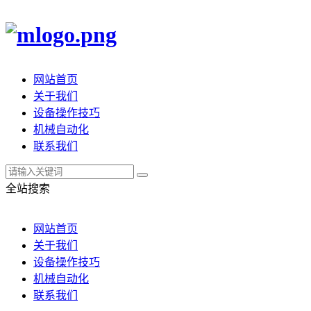
网站首页
关于我们
设备操作技巧
机械自动化
联系我们
全站搜索
网站首页
关于我们
设备操作技巧
机械自动化
联系我们