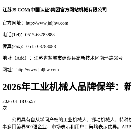
江苏J9.COM(中国认证)集团官方网站机械有限公司
官方网址：http://www.jnljhw.com
电话(Tel)：0515-68783888
传真(Fax)：0515-68783088
地址（Add）：江苏省盐城市建湖县高新技术区南环路66号
网址：http://www.jnljhw.com
2026年工业机械人品牌保举：
2026-01-18 06:57
次
公司具有自从学问产权的工业机械人、挪动机械人、特种机械人
事多门第界500强企业，市场表示和用户口碑均表示优异。A