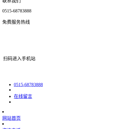
联系我们
0515-68783888
免费服务热线
扫码进入手机站
网站地图
|
|
XML
|
© 2022 Copyright
江苏J9.COM(中国认证)集
0515-68783888
在线留言
网站首页