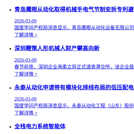
青岛鹰眼从动化取得机械手电气节制安拆专利避
2026-03-09
国度学问产权局消息显示，青岛鹰眼从动化设备无限公司取得一
了解详情 +
深圳鞭策人形机械人财产攀高向新
2026-03-09
春节前夜，深圳企业海柔立异正式递表港交所，该企业是全
了解详情 +
永泰从动化申请带有模块化排线布局的低压配电
2026-03-09
国度学问产权局消息显示，永泰从动化工程（山东）股份无限
了解详情 +
全栈电力系统智能体