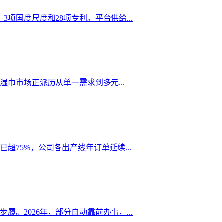
国度尺度和28项专利。平台供给...
巾市场正派历从单一需求到多元...
75%，公司各出产线年订单延续...
2026年，部分自动靠前办事，...