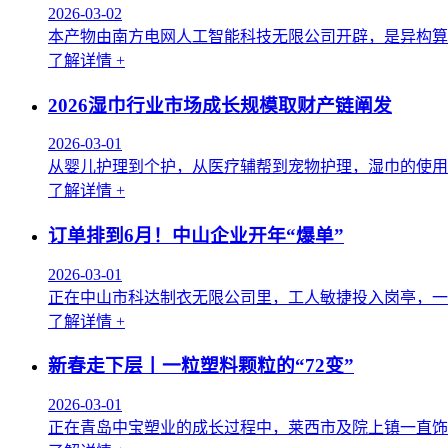
2026-03-02
本产物由南方电网人工智能科技无限公司开辟，是异构算力
了解详情 +
2026湿巾行业市场成长规模取财产链阐发
2026-03-01
从婴儿护理到个护，从医疗辅帮到宠物护理，湿巾的使用
了解详情 +
订单排到6月！中山企业开年“爆单”
2026-03-01
正在中山市科达制衣无限公司里，工人敏捷投入岗亭，一派
了解详情 +
新春走下层丨一粒塑料颗粒的“72变”
2026-03-01
正在青岛中宝塑业的成长过程中，莱西市及院上镇一直饰演