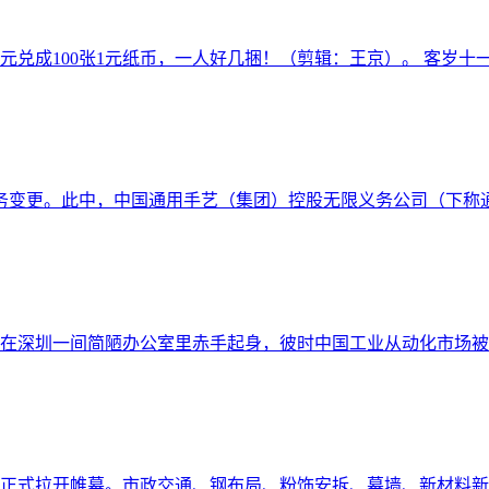
0元兑成100张1元纸币，一人好几捆！（剪辑：王京）。 客岁十
务变更。此中，中国通用手艺（集团）控股无限义务公司（下称通用
在深圳一间简陋办公室里赤手起身，彼时中国工业从动化市场被西门
会正式拉开帷幕。市政交通、钢布局、粉饰安拆、幕墙、新材料新能