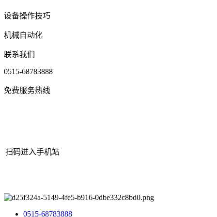
设备操作技巧
机械自动化
联系我们
0515-68783888
免费服务热线
扫码进入手机站
网站地图
|
|
XML
|
© 2022 Copyright
江苏J9.COM(中国认证)集团
官方网站机械有限公司
All rights reserved.
0515-68783888