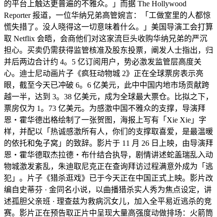
的平台上触达更普遍的不雅众。」而据 The Hollywood
Reporter 报道，一位华纳兄弟高管婉言：「工做室里的人都惊
慌失措了。没人晓得这一切意味着什么。」美国导演工会打算
取 Netflix 会晤，会商他们对这家流巨头收购华纳兄弟的严沉
担心。买卖仍需获得监管核准及股东投票，阐发人士指出，归
并后两边合计约 4。5 亿订阅用户，势必激发监管层高度关
心。迪士尼动画片子《疯狂动物城 2》正在全球票房表示亮
眼，截至今天已冲破 6。6 亿美元，此中中国内地市场贡献跨
越一半，达到 3。38 亿美元，成为全球最大票仓。比拟之下，
票房仅为 1。73 亿美元。为感激中国不雅众的支撑，导演拜
恩・霍华德出格绘制了一张贺图，海报上写有「Xie Xie」字
样，并配以「热诚感激所有人，你们的支撑取喜爱，是最温暖
的依托和兔子窝」的致辞。影片于 11 月 26 日上映，由导演拜
恩・霍华德取杰拉德・布什结合执导，剧情讲述蛇盖瑞乱入动
物城激发紊乱，朱迪取尼克正在查询拜访过程满意外成为「逃
犯」。片子《猎杀逛戏》已于今天正在中国正式上映。影片改
编自史蒂芬 · 金同名小说，以曲播猎杀实人秀为焦点设定，讲
述孤胆父亲班 · 理查兹为救病沉女儿，加入全平易近逃杀的竞
赛。影片正在预告取正片中呈现大量高强度动做排场：火箭筒