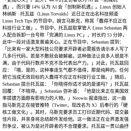
遇」，而只要 14% 认为 AI 会「创制新机遇」。Linux 创始人
林纳斯 · 托瓦兹（Linus Torvalds）近日正在出名科技频道
Linus Tech Tips 的节目中，婉言马斯克，称其「蠢得不应正在
科技行业工做」。节目中，托瓦兹取掌管人 Linus Sebastian 两
人配合拆卸一台号称「完满的 Linux PC」，时长约 53 分钟，
此中一段对话激发普遍关心。正在节目中，Sebastian 提到：
「比来有一家大型科技公司要求开辟者必需报告请示本人写了
几多行代码，若是不敷就会被解雇。这种做法让良多人很是不
满，由于代码行数并不克不及代表出产力。」对此，托瓦兹回
应：「哦，是的，这种事连生气都不值得，那是纯粹的。任何
把它当成无效目标的人蠢得不应正在科技行业工做。」随后，
Sebastian 提示托瓦兹：「你晓得你适才说的是谁吗？」托瓦兹
回覆：「不晓得。」Sebastian 弥补道：「他是比来正在美国效
率提拔方面颇有影响力的人物。」Neowin 报道指出，这一曲
指马斯克正在接管推特（Twitter，现改名为 X）后奉行的「硬
核工做文化」。其时，马斯克要求员工打印近期代码、提交最
佳片段，并亲身将总结邮件发给他。这一做法正在业界激发强
烈争议，被认为是对开辟者的不合理要求。托瓦兹一贯以曲抒