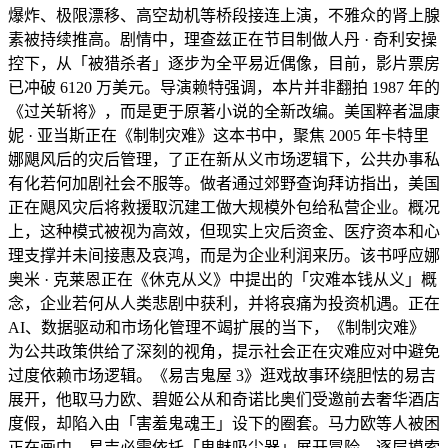
爆炸、极限漂移、高空劫机等桥段接连上演，不雅众的肾上腺
素被持续推高。剧情中，理查兹正在节目制做人丹 · 奇利安操
控下，从「被猎杀者」逐步为全平易近偶像，目前，影片票房
已冲破 6120 万美元。导演赖特强调，本片并非翻拍 1987 年的
《过关斩将》，而是更于原著小说的全新改编。美国粹者温康
妮 · 亚当斯正在《制制灾难》这本书中，聚焦 2005 年卡特里
娜飓风后的灾后管理，了正在新从义市场逻辑下，公共办事私
有化若何加剧社会不服等。做者通过郊野查询拜访指出，美国
正在飓风灾后将救援取沉建工做大规模外包给私营企业。概况
上，这种模式被视为高效，但现实上灾后资金、医疗资本和心
理支撑并未间接惠及哀鸿，而是为企业利润来历。该书呼应娜
奥米 · 克莱恩正在《休克从义》中提出的「灾难本钱从义」概
念，企业若何从人类悲剧中获利，并将哀痛为投资机遇。正在
AI、数据驱动和市场化管理不竭扩展的当下，《制制灾难》
为公共政策供给了深刻的视角，提示社会正在灾难应对中避免
过度依赖市场逻辑。《易吉鬼屋 3》逛戏故事环绕胆怯的易吉
展开，他取马力欧、碧姬公从和奇诺比奥们受邀前去奢华酒店
度假，却陷入由「害羞鬼魂王」设下的圈套。马力欧等人被困
正在画中，易吉必需依托「鬼魅吸尘器」展开冒险，逐层摸索