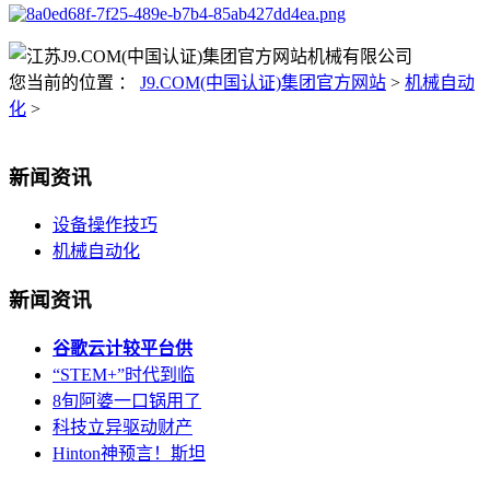
您当前的位置 ：
J9.COM(中国认证)集团官方网站
>
机械自动
化
>
新闻资讯
设备操作技巧
机械自动化
新闻资讯
谷歌云计较平台供
“STEM+”时代到临
8旬阿婆一口锅用了
科技立异驱动财产
Hinton神预言！斯坦