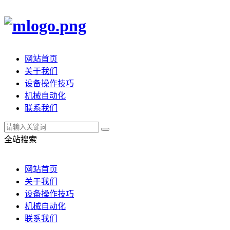
网站首页
关于我们
设备操作技巧
机械自动化
联系我们
全站搜索
网站首页
关于我们
设备操作技巧
机械自动化
联系我们