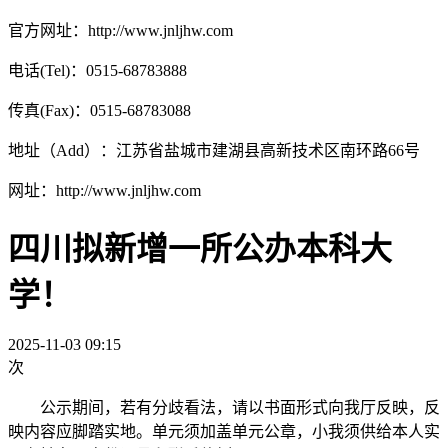
官方网址：http://www.jnljhw.com
电话(Tel)：0515-68783888
传真(Fax)：0515-68783088
地址（Add）：江苏省盐城市建湖县高新技术区南环路66号
网址：http://www.jnljhw.com
四川拟新增一所公办本科大
学！
2025-11-03 09:15
次
公示期间，若有分歧看法，请以书面形式向我厅反映，反
映内容应脚踏实地。单元须加盖单元公章，小我须供给本人实