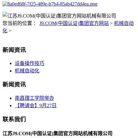
您当前的位置 ：
J9.COM(中国认证)集团官方网站
>
机械自动
化
>
新闻资讯
设备操作技巧
机械自动化
新闻资讯
南昌理工学院举办
【聘请会】9月27日
联系我们
江苏J9.COM(中国认证)集团官方网站机械有限公司