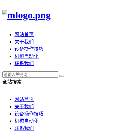
网站首页
关于我们
设备操作技巧
机械自动化
联系我们
全站搜索
网站首页
关于我们
设备操作技巧
机械自动化
联系我们