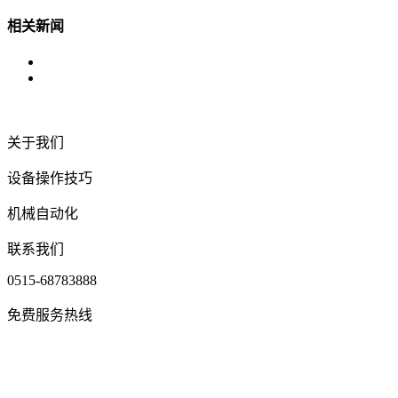
相关新闻
关于我们
设备操作技巧
机械自动化
联系我们
0515-68783888
免费服务热线