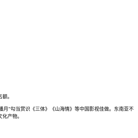
名额。
播月”勾当赏识《三体》《山海情》等中国影视佳做。东南亚不
文化产物。