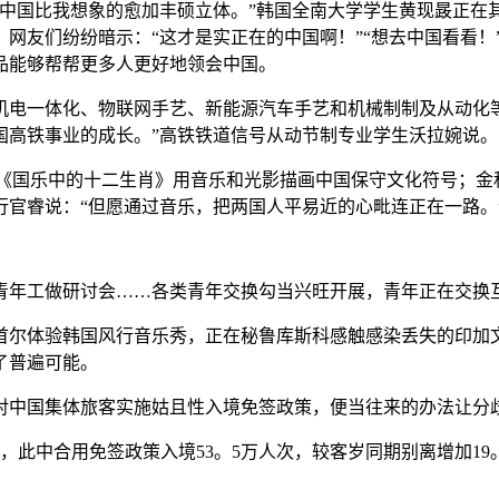
国比我想象的愈加丰硕立体。”韩国全南大学学生黄现晸正在其
网友们纷纷暗示：“这才是实正在的中国啊！”“想去中国看看！
品能够帮帮更多人更好地领会中国。
一体化、物联网手艺、新能源汽车手艺和机械制制及从动化等专
国高铁事业的成长。”高铁铁道信号从动节制专业学生沃拉婉说。
《国乐中的十二生肖》用音乐和光影描画中国保守文化符号；金
行官睿说：“但愿通过音乐，把两国人平易近的心毗连正在一路。
年工做研讨会……各类青年交换勾当兴旺开展，青年正在交换互
尔体验韩国风行音乐秀，正在秘鲁库斯科感触感染丢失的印加文
了普遍可能。
中国集体旅客实施姑且性入境免签政策，便当往来的办法让分
中合用免签政策入境53。5万人次，较客岁同期别离增加19。