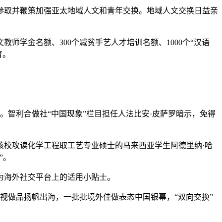
取并鞭策加强亚太地域人文和青年交换。地域人文交换日益亲
师学金名额、300个减贫手艺人才培训名额、1000个“汉语
育。
智利合做社“中国现象”栏目担任人法比安·皮萨罗暗示，免得
该校攻读化学工程取工艺专业硕士的马来西亚学生阿德里纳·哈
”。
成为海外社交平台上的适用小贴士。
视做品扬帆出海，一批批境外佳做表态中国银幕，“双向交换”