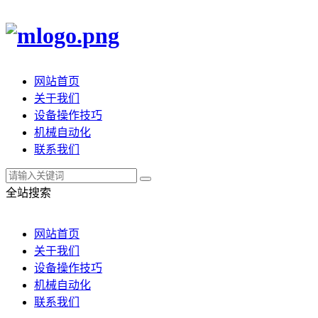
网站首页
关于我们
设备操作技巧
机械自动化
联系我们
全站搜索
网站首页
关于我们
设备操作技巧
机械自动化
联系我们