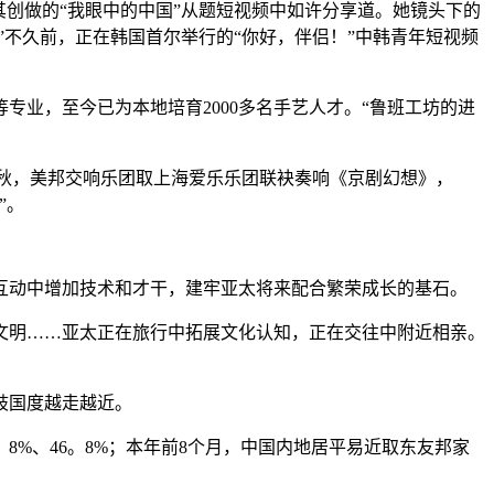
创做的“我眼中的中国”从题短视频中如许分享道。她镜头下的
”不久前，正在韩国首尔举行的“你好，伴侣！”中韩青年短视频
业，至今已为本地培育2000多名手艺人才。“鲁班工坊的进
秋，美邦交响乐团取上海爱乐乐团联袂奏响《京剧幻想》，
”。
动中增加技术和才干，建牢亚太将来配合繁荣成长的基石。
明……亚太正在旅行中拓展文化认知，正在交往中附近相亲。
歧国度越走越近。
8%、46。8%；本年前8个月，中国内地居平易近取东友邦家