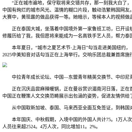
“正在城市遍地，保守取将来交错共存，那一刻我大白了，中
中国有绚烂的城市风光、温情的糊口片段，触动浩繁韩国网友。
大赛中，黄现晸的做品获得一等。她暗示，等候本人的视频做
正在泰国大城，坐落着中国境外第一家鲁班工坊，已开设机电
修履历给了我，我但愿将来能成为一名高铁手艺人员，帮力泰
本年夏日，“城市之夏艺术节·上海日”勾当走进美国纽约，
2025中美知音对话勾当正在上海举行。交响乐团总裁兼首席施
中拉青年成长论坛、中国—东盟青年精英交换节、中印尼青
正在沉庆品尝麻辣暖锅，正在曼谷赏识湄南河日落，正在首
中国正在鞭策人文交换范畴展示出包涵的姿势，促进友情供给
从中国取新加坡、泰国、马来西亚全面互免签证，到韩国对
本年国庆、中秋假期，入境中国的外国人共计75。1万人次，此
人员往来超2524。4万人次，同比增加11。2%。