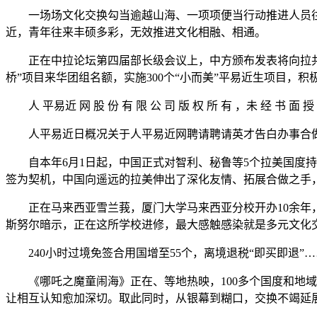
一场场文化交换勾当逾越山海、一项项便当行动推进人员往
近，青年往来丰硕多彩，无效推进文化相融、相通。
正在中拉论坛第四届部长级会议上，中方颁布发表将向拉共体国供
桥”项目来华团组名额，实施300个“小而美”平易近生项目，
人 平易近 网 股 份 有 限 公 司 版 权 所 有 ，未 经 书 面 授 
人平易近日概况关于人平易近网聘请聘请英才告白办事合做
自本年6月1日起，中国正式对智利、秘鲁等5个拉美国度持
签为契机，中国向遥远的拉美伸出了深化友情、拓展合做之手
正在马来西亚雪兰莪，厦门大学马来西亚分校开办10余年，目
斯努尔暗示，正在这所学校进修，最大感触感染就是多元文化交
240小时过境免签合用国增至55个，离境退税“即买即退”…
《哪吒之魔童闹海》正在、等地热映，100多个国度和地域的
让相互认知愈加深切。取此同时，从银幕到糊口，交换不竭延展