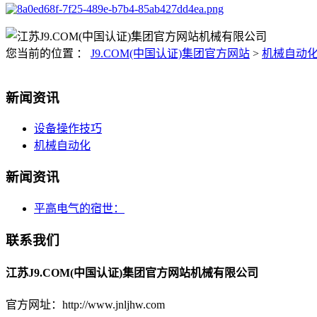
您当前的位置 ：
J9.COM(中国认证)集团官方网站
>
机械自动
新闻资讯
设备操作技巧
机械自动化
新闻资讯
平高电气的宿世：
联系我们
江苏J9.COM(中国认证)集团官方网站机械有限公司
官方网址：http://www.jnljhw.com