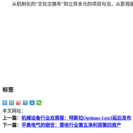
从机制化的“文化交换年”到立异多元的项目勾当，从影视展
标签
本文网址：
上一篇：
机械设备行业双周报：特斯拉Optimus Gen3延后发布
下一篇：
平高电气的宿世：营收行业第五净利润第四资产