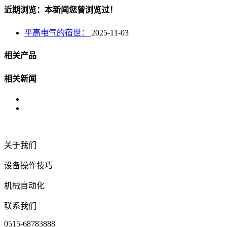
近期浏览：本新闻您曾浏览过！
平高电气的宿世：
2025-11-03
相关产品
相关新闻
关于我们
设备操作技巧
机械自动化
联系我们
0515-68783888