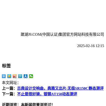
建湖J9.COM(中国认证)集团官方网站科技有限公司
2025-02-16 12:15
标签
本文网址：
上一篇：
古典设计交响曲，典雅又出片-无极SR150C静态测评
下一篇：
不止是很好骑，银钢AT150动态测评
近期浏览：本新闻您曾浏览过！