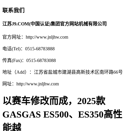
联系我们
江苏J9.COM(中国认证)集团官方网站机械有限公司
官方网址：http://www.jnljhw.com
电话(Tel)：0515-68783888
传真(Fax)：0515-68783088
地址（Add）：江苏省盐城市建湖县高新技术区南环路66号
网址：http://www.jnljhw.com
以赛车修改而成，2025款
GASGAS ES500、ES350高性
能越