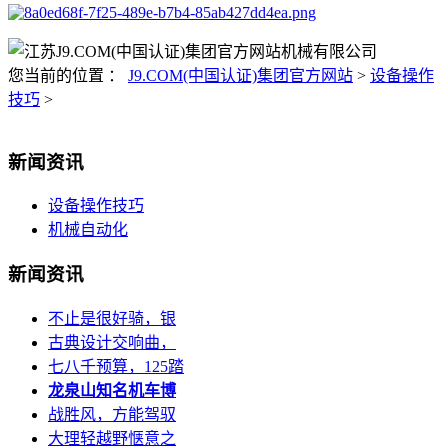
您当前的位置 ：
J9.COM(中国认证)集团官方网站
>
设备操作
技巧
>
新闻资讯
设备操作技巧
机械自动化
新闻资讯
不止是很好骑，银
古典设计交响曲，
七八千预算，125踏
龙泉山知名机车博
战胜风，方能驾驭
大理轻越野惬意之